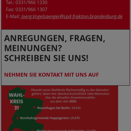
Tel.: 0331/966 1330
Fax: 0331/966 1307
E-Mail:
Joerg.Vogelsaenger@spd-fraktion.brandenburg.de
ANREGUNGEN, FRAGEN,
MEINUNGEN?
SCHREIBEN SIE UNS!
NEHMEN SIE KONTAKT MIT UNS AUF