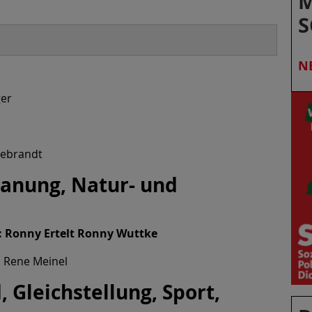
M
S
N
ger
ldebrandt
lanung, Natur- und
r: Ronny Ertelt Ronny Wuttke
 Rene Meinel
, Gleichstellung, Sport,