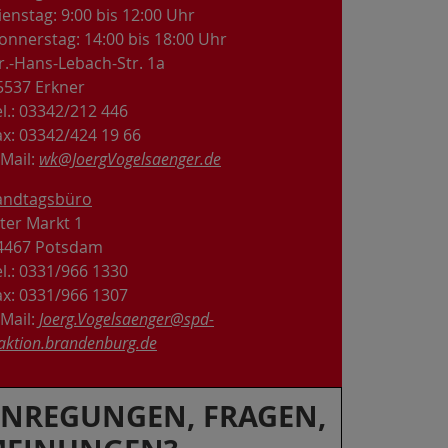
ienstag: 9:00 bis 12:00 Uhr
onnerstag: 14:00 bis 18:00 Uhr
r.-Hans-Lebach-Str. 1a
5537 Erkner
el.: 03342/212 446
ax: 03342/424 19 66
-Mail:
wk@JoergVogelsaenger.de
andtagsbüro
lter Markt 1
4467 Potsdam
el.: 0331/966 1330
ax: 0331/966 1307
-Mail:
Joerg.Vogelsaenger@spd-
raktion.brandenburg.de
NREGUNGEN, FRAGEN,