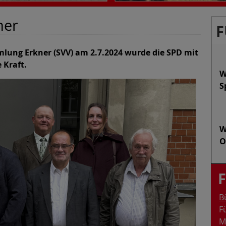
ner
F
lung Erkner (SVV) am 2.7.2024 wurde die SPD mit
 Kraft.
W
S
W
O
B
F
M