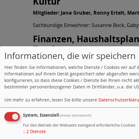
Kultur
Mitglieder: Jana Gruber, Ronny Ertelt, Mar
Sachkundige Einwohner: Susanne Bock, Gaby
Finanzen, Haushaltsplan
Tourismus
Informationen, die wir speichern
Mitglieder: Jörg Vogelsänger, Jana Gruber,
Hier finden Sie Informationen, welche Dienste / Cookies wir a
Sachkundige Einwohner: Marko Gührke, Clau
Informationen auf Ihrem Gerät gespeichert oder abgerufen werd
konfigurieren, so dass diese Cookies / Dienste bei Ihnen nicht a
bestimmter personenbezogener Daten in Drittländer, u.a. die USA
Um mehr zu erfahren, lesen Sie bitte unsere
Datenschutzerklär
System, Essenziell
(immer erforderlich)
Für den Betrieb der Webseite zwingend erforderliche Cookies
↓
2
Dienste