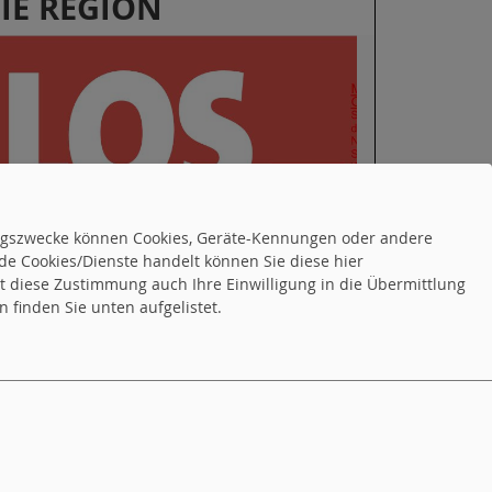
IE REGION
tungszwecke können Cookies, Geräte-Kennungen oder andere
de Cookies/Dienste handelt können Sie diese hier
PD Beeskow
tet diese Zustimmung auch Ihre Einwilligung in die Übermittlung
PD Eisenhüttenstadt
 finden Sie unten aufgelistet.
PD Frankfurt (Oder)
PD Fürstenwalde
PD Schöneiche
PD Woltersdorf
PD Neuenhagen