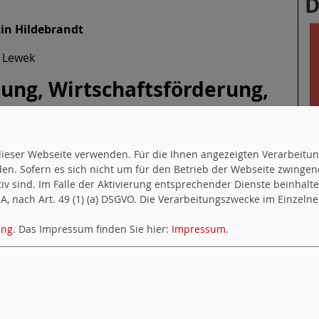
D
tin Hildebrandt
 Lewek
ung, Wirtschaftsförderung,
 Martin Hildebrandt
uf dieser Webseite verwenden. Für die Ihnen angezeigten Verarbei
dia Ghrawi
en. Sofern es sich nicht um für den Betrieb der Webseite zwingen
S
ktiv sind. Im Falle der Aktivierung entsprechender Dienste beinhal
S
, nach Art. 49 (1) (a) DSGVO. Die Verarbeitungszwecke im Einzelnen
S
ung
. Das Impressum finden Sie hier:
Impressum
.
S
S
S
S