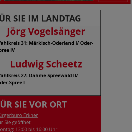
ÜR SIE IM LANDTAG
Jörg Vogelsänge
r
ahlkreis 31: Märkisch-Oderland I/ Oder-
pree IV
Ludwig Scheetz
ahlkreis 27: Dahme-Spreewald II/
der-Spree I
FÜR SIE VOR ORT
ürgerbüro Erkner
ür Sie geöffnet
ontag: 13:00 bis 16:00 Uhr