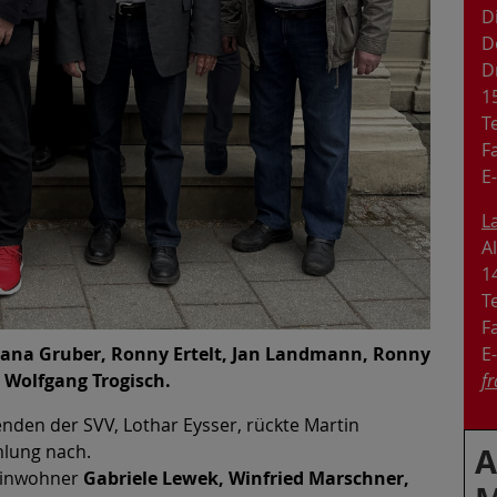
D
D
D
1
T
F
E
L
A
1
T
F
E
 Jana Gruber, Ronny Ertelt, Jan Landmann, Ronny
f
 Wolfgang Trogisch.
nden der SVV, Lothar Eysser, rückte Martin
mlung nach.
A
 Einwohner
Gabriele Lewek, Winfried Marschner,